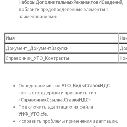
НаборыДополнительныхРеквизитовИСведений
,
добавить предопределенные элементы с
наименованиями:
Имя
На
Документ_ДокументЗакупки
Док
Справочник_УТО_Контракты
Ко
Определяемый тип
УТО_ВидыСтавокНДС
снять с поддержки и присвоить тип
«
СправочникСсылка.СтавкиНДС
«
Подключить адаптацию из файла
УНФ_УТО.cfe
.
Исправить проблемы применения адаптации,