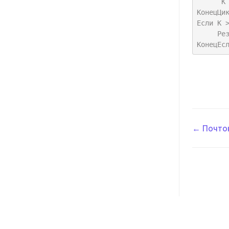
      К  =  К  + С;

КонецЦик
Если К >
     Результат = Истина;

КонецЕс
Навиг
← Почтов
по
докум