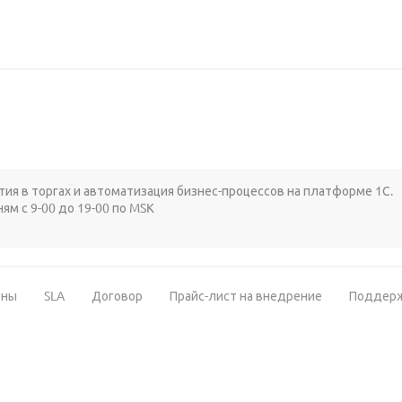
стия в торгах и автоматизация бизнес-процессов на платформе 1С.
ям с 9-00 до 19-00 по MSK
ены
SLA
Договор
Прайс-лист на внедрение
Поддер