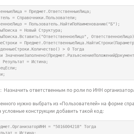
енныеЛица = Предмет.ОтветственныеЛица;

тель = Справочники.Пользователи;

енноеЛицо = Пользователь.НайтиПоНаименованию("Б");

ыПоиска = Новый Структура;

рыПоиска.Вставить("ОтветственноеЛицо", ОтветственноеЛицо)
ыеСтроки = Предмет.ОтветственныеЛица.НайтиСтроки(Параметр
денныеСтроки.Количество() > 0 Тогда

на;

ли;
 : Назначить ответственным по роли по ИНН организатор
енного нужно выбрать из «Пользователей» на форме спр
 в условные конструкции добавить такой код:
дмет.ОрганизаторИНН = "5016004218" Тогда
