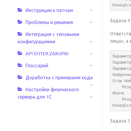
КонецЕс
Инструкции к патчам
Задача 4
Проблемы и решения
Ответств
Интеграция с типовыми
лица», а
конфигурациями
API ENTER.ZAKUPKI
Параметр
Параметр
Глоссарий
Параметр
Найденн
Доработка с примерами кода
Если Най
    Результат = Истина;

Настройки физического
Иначе

сервера для 1С
    Результат = Ложь;

КонецЕс
Задача 5