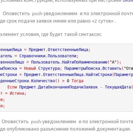
: Оповестить push-уведомлением и по электронной поч
где срок подачи заявок менее или равно «2 суток» .
элемент условия, где будет такой синтаксис
венныеЛица 
=
 Предмет
.
ОтветственныеЛица
ватель 
=
 Справочники
.
Пользователи
твенноеЛицо 
=
 Пользователь
.
НайтиПоНаименованию
(
"А"
)
;
рыПоиска 
=
Новый
 Структура
;
 ПараметрыПоиска
.
Вставить
(
"От
ыеСтроки 
=
 Предмет
.
ОтветственныеЛица
.
НайтиСтроки
(
Парамет
йденныеСтроки
.
Количество
(
)
>
0
Тогда
Если
 Предмет
.
ДатаОкончанияПодачиЗаявок 
-
 ТекущаяДата
ат 
=
Истина
;
ли
;
ли
;
: Оповестить push-уведомлением и по электронной почт
 где опубликовано разъяснение положений документации.