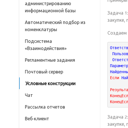
администрированию
информационной базы
Задача 1
закупке, 
Автоматический подбор из
номенклатуры
Создаем 
Подсистема
«Взаимодействия»
Ответст
 Пользо
Регламентные задания
 Ответс
Парамет
Почтовый сервер
Найденн
Если
 На
Условные конструкции
Результ
Чат
КонецЕс
КонецЕс
Рассылка отчетов
Задача 2
Веб-клиент
закупке,