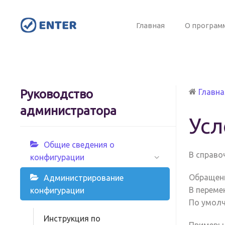
Главная
О програм
Руководство
Главна
администратора
Усл
Общие сведения о
В справо
конфигурации
Обращени
Администрирование
В переме
конфигурации
По умолч
Инструкция по
Примеры 