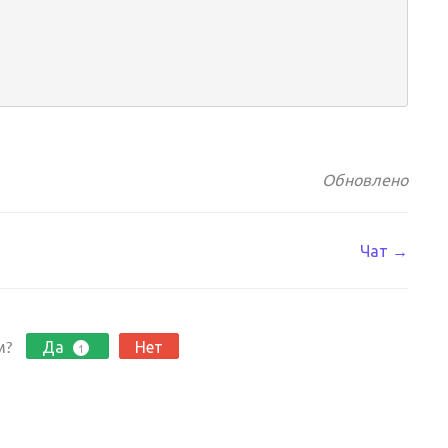
Обновлено
Чат →
м?
Да
Нет
1