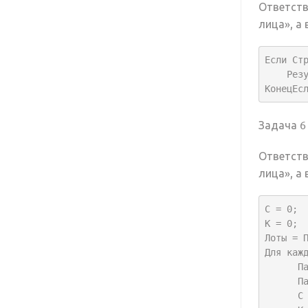
Ответств
лица», а
Если Ст
    Результат = Истина;

КонецЕс
Задача 6
Ответств
лица», а
С = 0;

К = 0;

Лоты = П
Для кажд
      ПараметрыПоиска = Новый Структура;

      ПараметрыПоиска.Вставить ("Наименование", Стр.Наименование);

      С  = СтрЧислоВхождений(НРег(ПараметрыПоиска["Наименование"]), Нрег("металл"));
