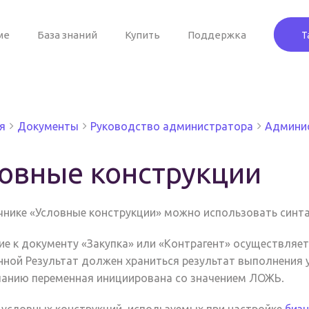
ме
База знаний
Купить
Поддержка
Т
я
Документы
Руководство администратора
Админис
овные конструкции
чнике «Условные конструкции» можно использовать синт
е к документу «Закупка» или «Контрагент» осуществляет
нной Результат должен храниться результат выполнения 
анию переменная инициирована со значением ЛОЖЬ.
условных конструкций, используемых при настройке
бизн