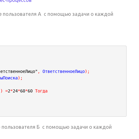
те пользователя А с помощью задачи о каждой
ветственноеЛицо"
,
 ОтветственноеЛицо
)
;
рыПоиска
)
;
(
)
=
2
*
24
*
60
*
60
Тогда
е пользователя Б с помощью задачи о каждой