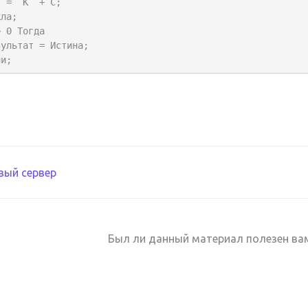
ла;

 0 Тогда

ли;
ация
ый сервер
ентации
Был ли данный материал полезен ва