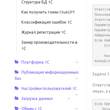
Структура БД 1С
Ответств
Как получить токен ChatGPT
Пользова
Ответств
Классификация ошибок 1С
Параметр
Парамет
Журнал регистрации 1С
Найденн
Если Най
Замер производительности в
     Если ЗначениеЗаполнено(Предмет.РазъяснениеПоложенийДокументации) Тогда

1С
         Результат = Исти
     КонецЕсли;

КонецЕс
Платформа 1С
Публикация информационных
Задача 3
баз
Ответств
Настройки пользователей 1С
лица», а
Загрузка данных
Если Пре
Обмен с 1С
    Результат = Истина;
