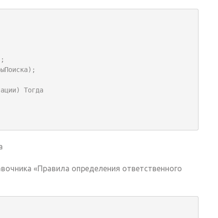
;

ыПоиска);

а
авочника «Правила определения ответственного