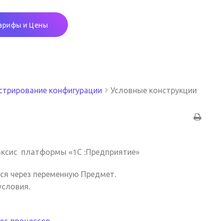
арифы и Цены
трирование конфигурации
Условные конструкции
аксис платформы «1С :Предприятие»
ся через переменную Предмет.
условия.
ес-процессов