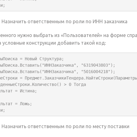
ли;
 Назначить ответственным по роли по ИНН заказчика
енного нужно выбрать из «Пользователей» на форме спр
 в условные конструкции добавить такой код:
ыПоиска = Новый Структура;

ыПоиска.Вставить("ИННЗаказчика", "6319043803");

ыПоиска.Вставить("ИННЗаказчика", "5016004218");

ыеСтроки = Предмет.ЗаказчикиТендера.НайтиСтроки(Параметры
денныеСтроки.Количество() > 0 Тогда

ли;
 Назначить ответственным по роли по месту поставки