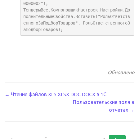
0000002"); 

ТендерыВсе.КомпоновщикНастроек.Настройки.До
полнительныеСвойства.Вставить("РольОтветств
енногоЗаПодборТоваров", РольОтветственногоЗ
аПодборТоваров);
Обновлено
Навигация
← Чтение файлов XLS XLSX DOC DOCX в 1С
Пользовательские поля в
по
отчетах →
документации