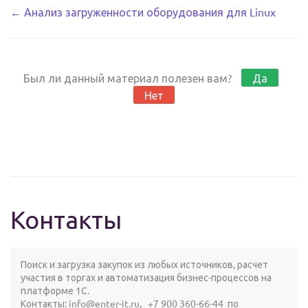
Навигация
← Анализ загруженности оборудования для Linux
по
документации
Был ли данный материал полезен вам?
Да
Нет
Контакты
Поиск и загрузка закупок из любых источников, расчет
участия в торгах и автоматизация бизнес-процессов на
платформе 1С.
Контакты:
info@enter-it.ru
,
+7 900 360-66-44
по