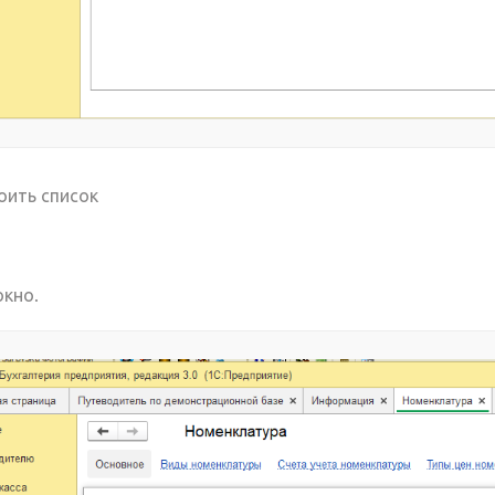
оить список
окно.