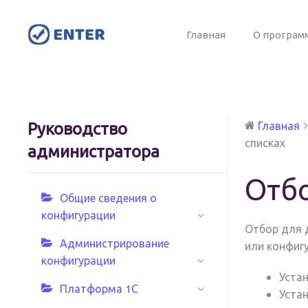
Главная
О програм
Руководство
Главная
списках
администратора
Отбо
Общие сведения о
конфигурации
Отбор для 
Администрирование
или конфиг
конфигурации
Уста
Платформа 1С
Уста