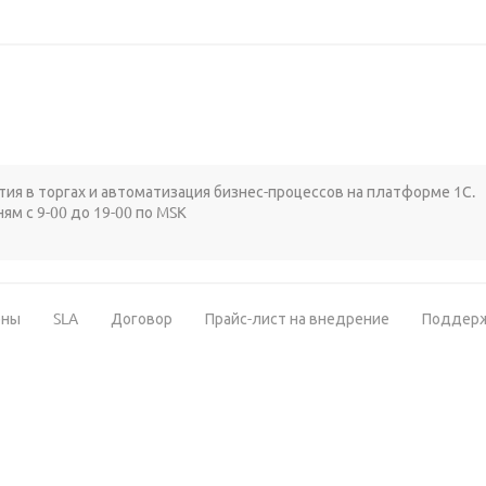
стия в торгах и автоматизация бизнес-процессов на платформе 1С.
ям с 9-00 до 19-00 по MSK
ены
SLA
Договор
Прайс-лист на внедрение
Поддер