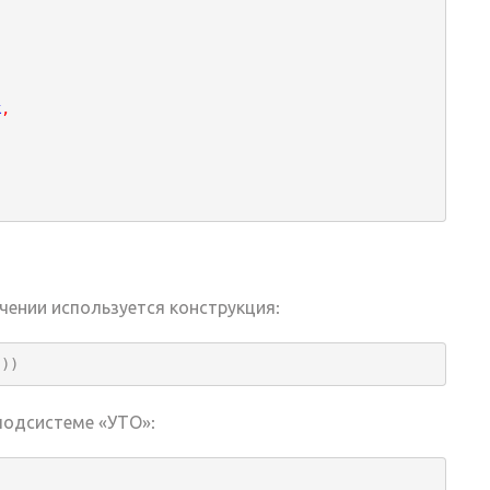
к
,
ении используется конструкция:
())
подсистеме «УТО»: