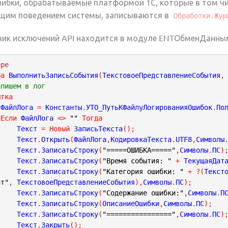
ибки, обрабатываемые платформой 1С, которые в том чис
щим поведением системы, записываются в
Обработки.Жур
ик исключений API находится в модуле ENTОбменДанны
ере
ра
 ВыполнитьЗаписьСобытия
(
ТекстовоеПредставлениеСобытия
,
апишем в лог
ытка
		ФайлЛога 
=
 Константы
.
УТО_ПутьКФайлуЛогированияОшибок
.
По
Если
 ФайлЛога 
<
>
""
Тогда
			Текст 
=
Новый
 ЗаписьТекста
(
)
;
			Текст
.
Открыть
(
ФайлЛога
,
КодировкаТекста
.
UTF8
,
Символы
			Текст
.
ЗаписатьСтроку
(
"=====ОШИБКА====="
,
Символы
.
ПС
)
			Текст
.
ЗаписатьСтроку
(
"Время события: "
+
 ТекущаяДат
			Текст
.
ЗаписатьСтроку
(
"Категория ошибки: "
+
?
(
Текст
ет"
,
 ТекстовоеПредставлениеСобытия
)
,
Символы
.
ПС
)
;
			Текст
.
ЗаписатьСтроку
(
"Содержание ошибки:"
,
Символы
.
П
			Текст
.
ЗаписатьСтроку
(
ОписаниеОшибки
,
Символы
.
ПС
)
;
			Текст
.
ЗаписатьСтроку
(
"================"
,
Символы
.
ПС
)
			Текст
.
Закрыть
(
)
;