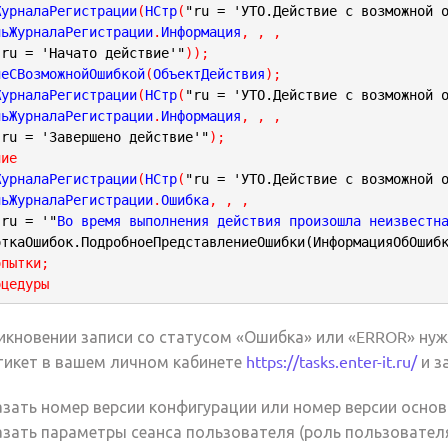
ЖурналаРегистрации
(
НСтр
(
"ru = 'УТО.Действие с возможной 
ньЖурналаРегистрации
.
Информация
,
,
,
"ru = 'Начато действие'"
)
)
;
иеСВозможнойОшибкой
(
ОбъектДействия
)
;
ЖурналаРегистрации
(
НСтр
(
"ru = 'УТО.Действие с возможной 
ньЖурналаРегистрации
.
Информация
,
,
,
"ru = 'Завершено действие'"
)
;
ние
ЖурналаРегистрации
(
НСтр
(
"ru = 'УТО.Действие с возможной 
ньЖурналаРегистрации
.
Ошибка
,
,
,
"ru = '"
Во время выполнения действия произошла неизвестн
откаОшибок.ПодробноеПредставлениеОшибки(ИнформацияОбОшиб
опытки;  
оцедуры
икновении записи со статусом «Ошибка» или «ERROR» ну
тикет в вашем личном кабинете
https://tasks.enter-it.ru/
и з
азать номер версии конфигурации или номер версии основ
азать параметры сеанса пользователя (роль пользователя