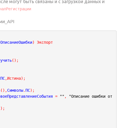
ле могут быть связаны и с загрузкой данных и
налРегистрации
ми_API
 ОписаниеОшибки
)
Экспорт
лучить
(
)
;
.
ПС
,
Истина
)
;
;
а
(
)
,
Символы
.
ПС
)
;
овоеПредставлениеСобытия 
=
""
,
"Описание ошибки от
С
)
;
;