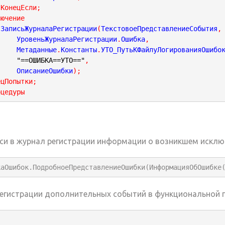
КонецЕсли
;
лючение
		ЗаписьЖурналаРегистрации
(
ТекстовоеПредставлениеСобытия
,
			УровеньЖурналаРегистрации
.
Ошибка
,
			Метаданные
.
Константы
.
УТО_ПутьКФайлуЛогированияОшибо
"==ОШИБКА==УТО=="
,
			ОписаниеОшибки
)
;
ецПопытки
;
оцедуры
си в журнал регистрации информации о возникшем исключ
каОшибок.ПодробноеПредставлениеОшибки(ИнформацияОбОшибке
егистрации дополнительных событий в функциональной 

