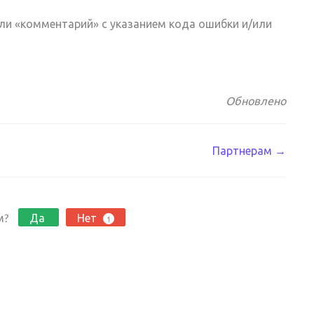
ли «комментарий» с указанием кода ошибки и/или
Обновлено
Партнерам →
м?
Да
Нет
1