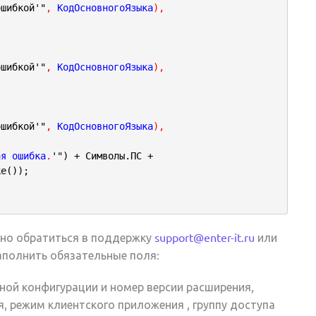
ошибкой'"
,
 КодОсновногоЯзыка
)
,
ошибкой'"
,
 КодОсновногоЯзыка
)
,
ошибкой'"
,
 КодОсновногоЯзыка
)
,
ая ошибка
.
'") + Символы.ПС +
ке());
жно обратиться в поддержку
support@enter-it.ru
или
аполнить обязательные поля:
ной конфигурации и номер версии расширения,
, режим клиентского приложения , группу доступа