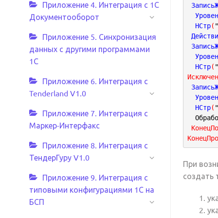
Приложение 4. Интеграция с 1С
 Запись
  Урове
Документооборот
  НСтр
(
Приложение 5. Синхронизация
 Действ
 Запись
данных с другими программами
  Урове
1С
  НСтр
(
Исключе
Приложение 6. Интеграция с
 Запись
Tenderland V1.0
  Урове
  НСтр
(
Приложение 7. Интеграция с
  Обраб
Маркер-Интерфакс
 КонецП
КонецПр
Приложение 8. Интеграция с
ТендерГуру V1.0
При возн
создать 
Приложение 9. Интеграция с
типовыми конфигурациями 1С на
ук
БСП
ук