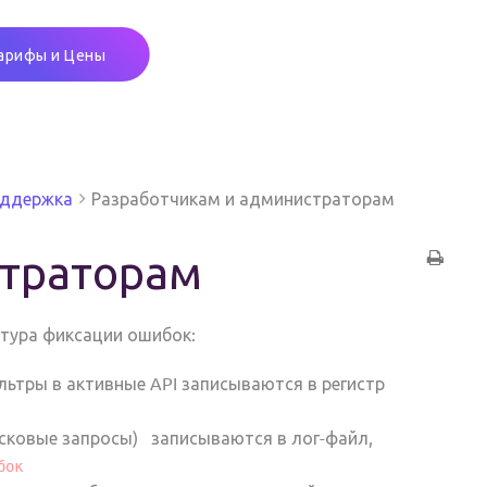
арифы и Цены
оддержка
Разработчикам и администраторам
страторам
нтура фиксации ошибок:
ьтры в активные API записываются в регистр
исковые запросы) записываются в лог-файл,
бок