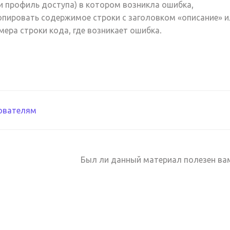
и профиль доступа) в котором возникла ошибка,
опировать содержимое строки с заголовком «описание» и
мера строки кода, где возникает ошибка.
ация
ователям
ентации
Был ли данный материал полезен ва