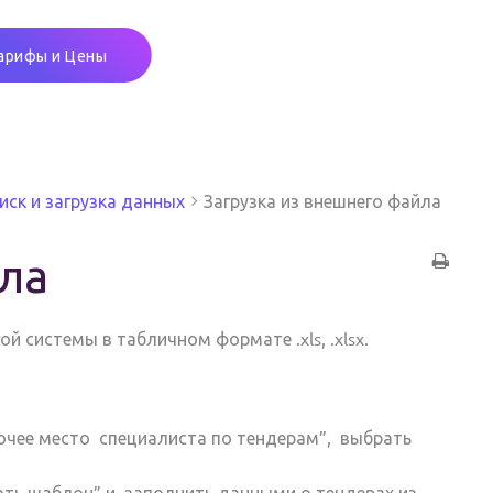
арифы и Цены
оиск и загрузка данных
Загрузка из внешнего файла
йла
ой системы в табличном формате .xls, .xlsx.
очее место специалиста по тендерам
”, выбрать
ать шаблон
” и
заполнить данными
о тендерах из