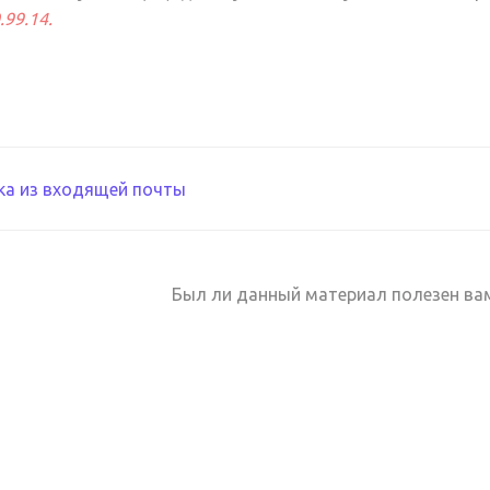
.99.14.
ация
ка из входящей почты
ентации
Был ли данный материал полезен ва