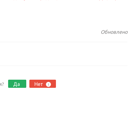
Обновлено
м?
Да
Нет
1