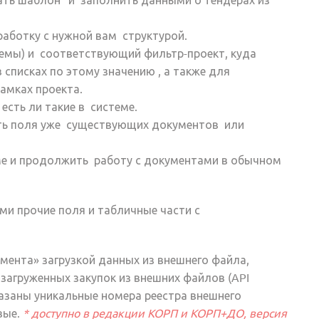
работку
с нужной вам структурой.
темы) и
соответствующий фильтр-проект
, куда
в списках по этому значению , а также для
рамках
проекта
.
,
есть ли
такие в системе.
ь поля уже существующих
документов или
ме и
продолжить работу
с документами в обычном
и прочие поля и табличные части с
мента» загрузкой данных из внешнего файла,
агруженных закупок из внешних файлов (API
казаны уникальные номера реестра внешнего
вые.
* доступно в редакции КОРП и КОРП+ДО, версия