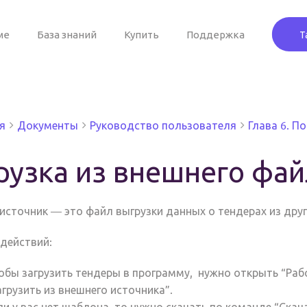
ме
База знаний
Купить
Поддержка
Т
я
Документы
Руководство пользователя
Глава 6. П
рузка из внешнего фа
источник
— это
файл
выгрузки
данных о тендерах из
друг
действий:
обы
загрузить
тендеры в программу, нужно открыть “
Раб
агрузить из внешнего источника
”.
ли у вас
нет шаблона
, то нужно скачать по команде “
Скач