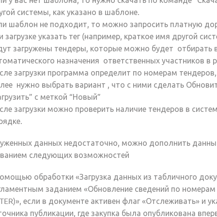
угой системы, как указано в шаблоне.
ли
шаблон не подходит
, то можно
запросить платную до
и загрузке
указать тег
(например, краткое имя другой сис
дут загружены тендеры, которые можно будет
отбирать
томатического
назначения
ответственных
участников
в 
сле
загрузки программа
определит
по номерам тендеров
лее нужно выбрать вариант , что с ними сделать
Обновит
агрузить
” с меткой “
Новый
”
сле
загрузки
можно проверить наличие тендеров в систе
рядке.
руженных данных недостаточно, можно дополнить данным
ованием следующих возможностей
помощью обработки «Загрузка данных из табличного доку
гламентным заданием «Обновление сведений по номерам з
TER)», если в документе активен флаг «Отслеживать» и у
точника публикации, где закупка была опубликована впер