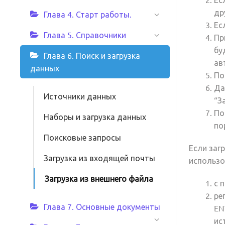
др
Глава 4. Старт работы.
Ес
Глава 5. Справочники
Пр
бу
Глава 6. Поиск и загрузка
ав
данных
По
Да
Источники данных
“
З
По
Наборы и загрузка данных
по
Поисковые запросы
Если заг
Загрузка из входящей почты
использ
Загрузка из внешнего файла
с 
ре
Глава 7. Основные документы
EN
ис