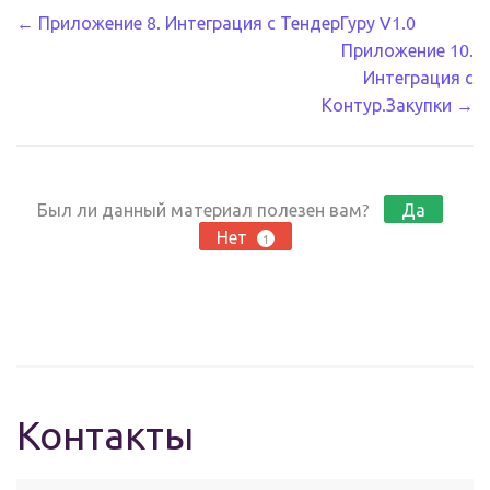
Навигация
← Приложение 8. Интеграция с ТендерГуру V1.0
Приложение 10.
по
Интеграция с
документации
Контур.Закупки →
Был ли данный материал полезен вам?
Да
Нет
1
Контакты