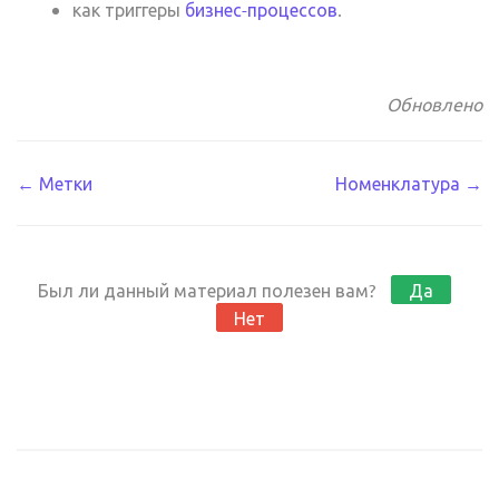
как триггеры
бизнес-процессов
.
Обновлено
Навигация
← Метки
Номенклатура →
по
документации
Был ли данный материал полезен вам?
Да
Нет