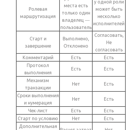
у одной роли
места есть
Ролевая
может быть
только один
маршрутизация
несколько
владелец —
исполнителей
пользователь
Согласовать,
Старт и
Выполнено,
Не
завершение
Отклонено
согласовать
Комментарий
Есть
Есть
Протокол
Есть
Есть
выполнения
Механизм
Нет
Есть
транзакции
Сроки выполнения
Нет
Есть
и нумерация
Чек-лист
Есть
Есть
Старт по условию
Нет
Есть
Дополнительная
Расчет затрат
Нет