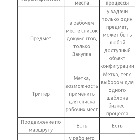
места
процессы
у задачи
только один
в рабочем
предмет,
месте список
может быть
Предмет
документов,
любой
только
доступный
Закупка
объект
конфигурации
Метка, тег с
Метка,
выбором для
возможность
одного
Триггер
применить
шаблона
для списка
бизнес-
рабочих мест
процесса
Продвижение по
Есть
Есть
маршруту
у рабочего