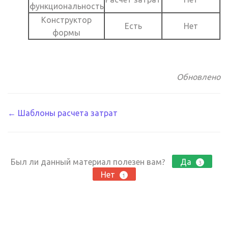
функциональность
Конструктор
Есть
Нет
формы
Обновлено
Навигация
← Шаблоны расчета затрат
по
документации
Был ли данный материал полезен вам?
Да
3
Нет
1