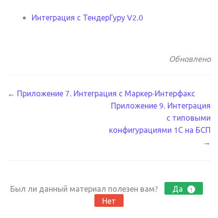
Интеграция с ТендерГуру V2.0
Обновлено
Навигация
← Приложение 7. Интеграция с Маркер-Интерфакс
Приложение 9. Интеграция
по
с типовыми
документации
конфигурациями 1С на БСП
→
Был ли данный материал полезен вам?
Да
1
Нет